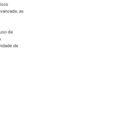
isco
avancada, as
uso da
a
vidade de