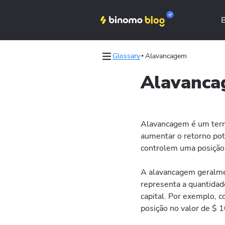
Glossary
Alavancagem
les
les
Alavanc
Binomo on Telegram
Binomo on Telegram
Alavancagem é um term
aumentar o retorno pot
controlem uma posição
A alavancagem geralme
representa a quantidade
capital. Por exemplo, 
posição no valor de $ 