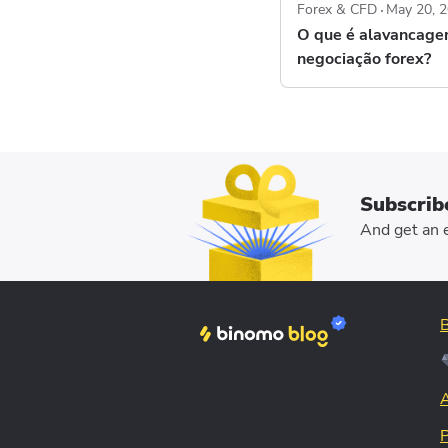
Forex & CFD
May 20, 
O que é alavancage
negociação forex?
Subscrib
And get an e