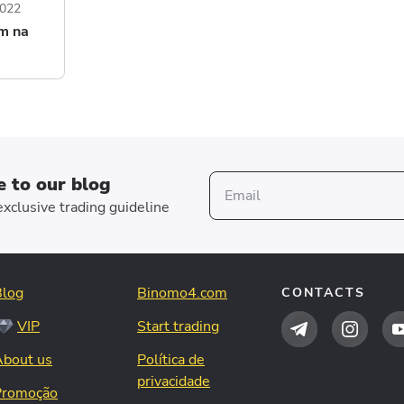
2022
m na
e to our blog
xclusive trading guideline
Blog
Binomo4.com
CONTACTS
VIP
Start trading
About us
Política de
privacidade
Promoção