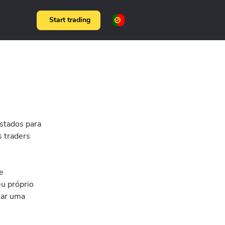
Start trading
stados para
s traders
e
eu próprio
lar uma