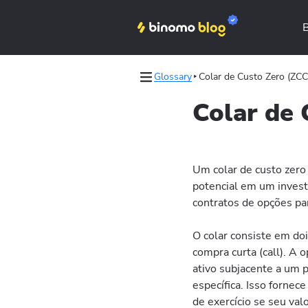
Glossary
Colar de Custo Zero (ZCC
les
les
Colar de 
Binomo on Telegram
Binomo on Telegram
Um colar de custo zero 
potencial em um invest
contratos de opções par
O colar consiste em do
compra curta (call). A 
ativo subjacente a um 
específica. Isso fornec
de exercício se seu valo