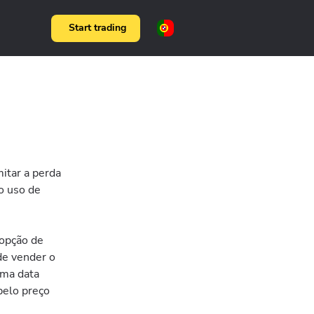
Start trading
mitar a perda
o uso de
 opção de
 de vender o
uma data
 pelo preço