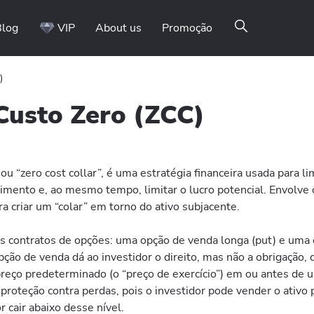
Blog
VIP
About us
Promoção
)
Custo Zero (ZCC)
ou “zero cost collar”, é uma estratégia financeira usada para li
imento e, ao mesmo tempo, limitar o lucro potencial. Envolve 
a criar um “colar” em torno do ativo subjacente.
is contratos de opções: uma opção de venda longa (put) e uma
opção de venda dá ao investidor o direito, mas não a obrigação,
preço predeterminado (o “preço de exercício”) em ou antes de 
e proteção contra perdas, pois o investidor pode vender o ativo
r cair abaixo desse nível.