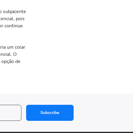
vo subjacente
tencial, pois
or continue
ria um colar
ncial. O
a opção de
Subscribe