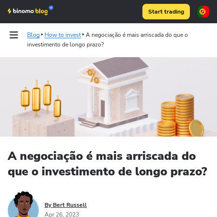
Start trading
Blog
How to invest
A negociação é mais arriscada do que o
investimento de longo prazo?
Articles
Binomo on Telegram
A negociação é mais arriscada do
que o investimento de longo prazo?
By Bert Russell
Apr 26, 2023