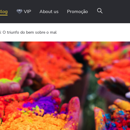
Blog
VIP
About us
Promoção
li: O triunfo do bem sobre o mal