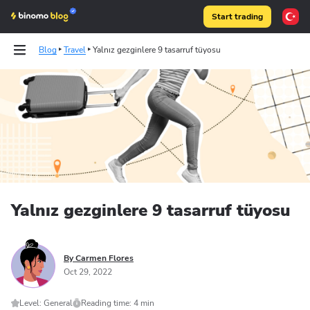
Start trading
Blog
Travel
Yalnız gezginlere 9 tasarruf tüyosu
Tests
Articles
Binomo on Telegram
Yalnız gezginlere 9 tasarruf tüyosu
By Carmen Flores
Oct 29, 2022
Level: General
Reading time: 4 min