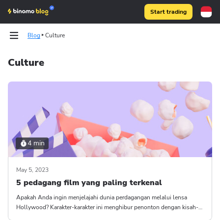
Start trading
Blog
Culture
Culture
Binomo on Telegram
Binomo on Telegram
4 min
May 5, 2023
5 pedagang film yang paling terkenal
Apakah Anda ingin menjelajahi dunia perdagangan melalui lensa
Hollywood? Karakter-karakter ini menghibur penonton dengan kisah-
kisah keserakahan, ambisi, dan pertaruhan besar.